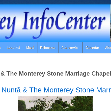
o
Locuință
Masă
Relocarea
Alte servicii
Calendar
Alt
 & The Monterey Stone Marriage Chape
Nuntă &
The Monterey Stone Marr