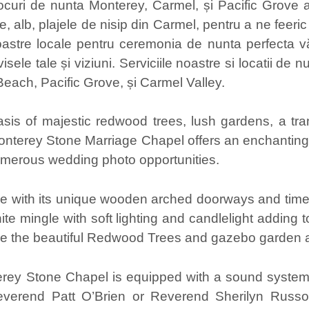
ocuri de nunta Monterey, Carmel, și Pacific Grove a
, alb, plajele de nisip din Carmel, pentru a ne feeri
astre locale pentru ceremonia de nunta perfecta vă
 visele tale și viziuni. Serviciile noastre si locatii de
each, Pacific Grove, și Carmel Valley.
s of majestic redwood trees, lush gardens, a tran
onterey Stone Marriage Chapel offers an enchanting
umerous wedding photo opportunities.
 with its unique wooden arched doorways and timel
te mingle with soft lighting and candlelight adding to
e the beautiful Redwood Trees and gazebo garden 
erey Stone Chapel is equipped with a sound syste
everend Patt O’Brien or Reverend Sherilyn Russo 