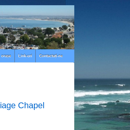
e orașe
Link-uri
Contactați-ne
l
iage Chapel