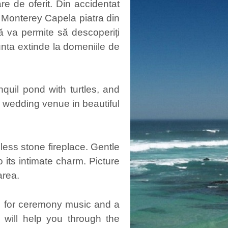
re de oferit. Din accidentat
c Monterey Capela piatra din
 va permite să descoperiți
 nunta extinde la domeniile de
quil pond with turtles, and
 wedding venue in beautiful
ess stone fireplace. Gentle
 its intimate charm. Picture
area.
m for ceremony music and a
will help you through the