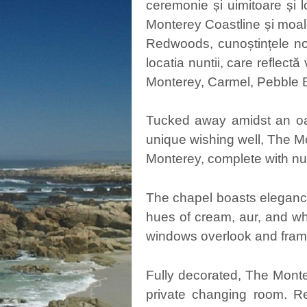
ceremonie și uimitoare și l
Monterey Coastline și moale
Redwoods, cunoștințele no
locatia nuntii, care reflectă
Monterey, Carmel, Pebble B
Tucked away amidst an oasi
unique wishing well, The M
Monterey, complete with n
The chapel boasts elegance
hues of cream, aur, and whi
windows overlook and fram
Fully decorated, The Mont
private changing room. R