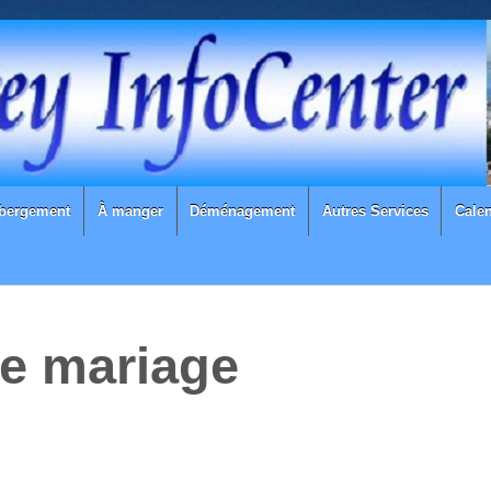
bergement
À manger
Déménagement
Autres Services
Calen
de mariage