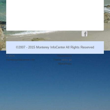
©2007 - 2015 Monterey InfoCenter All Rights Reserved
© 2026
↑
Responsive
montereyinfocenter.com
Theme
drivs av
WordPress