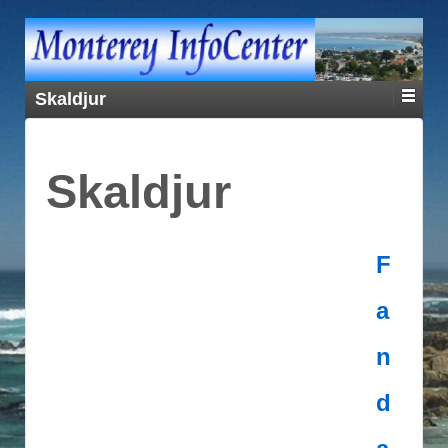
Skaldjur
Skaldjur
F
a
n
d