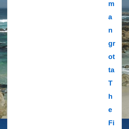
m
a
n
gr
ot
ta
T
h
e
Fi